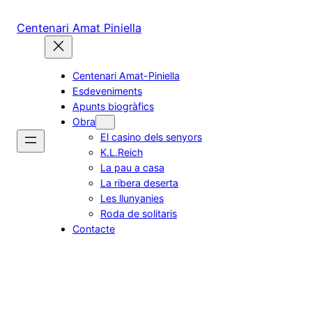
Skip
to
Centenari Amat Piniella
content
Centenari Amat-Piniella
Esdeveniments
Apunts biogràfics
Obra
El casino dels senyors
K.L.Reich
La pau a casa
La ribera deserta
Les llunyanies
Roda de solitaris
Contacte